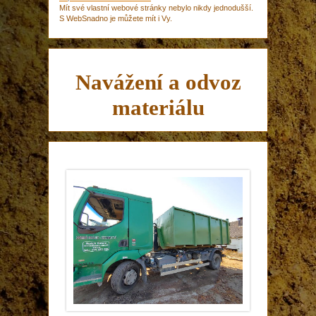
Mít své vlastní webové stránky nebylo nikdy jednodušší.
S WebSnadno je můžete mít i Vy.
Navážení a odvoz
materiálu