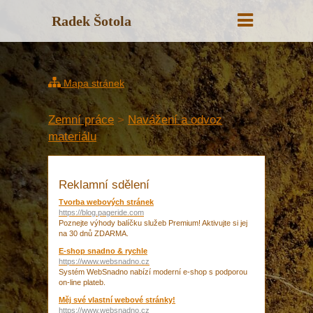
Radek Šotola
Mapa stránek
Zemní práce
>
Navážení a odvoz
materiálu
Reklamní sdělení
Tvorba webových stránek
https://blog.pageride.com
Poznejte výhody balíčku služeb Premium! Aktivujte si jej
na 30 dnů ZDARMA.
E-shop snadno & rychle
https://www.websnadno.cz
Systém WebSnadno nabízí moderní e-shop s podporou
on-line plateb.
Měj své vlastní webové stránky!
https://www.websnadno.cz