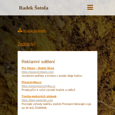
Radek Šotola
Mapa stránek
Zednictví
Reklamní sdělení
Pro Hippo - Stable Shop
https://www.prohippo.com
Jezdecké potřeby a krmiva v areálu Stáje Kašov
Prizezinylka.cz
https://www.prizezinylka.cz
Prodej přízí k ruční výrobě hraček a oděvů
Tvorba webových stránek
https://blog.pageride.com
Poznejte výhody balíčku služeb Premium! Aktivujte si jej
na 30 dnů ZDARMA.