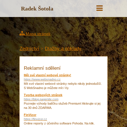
Radek Šotola
Mapa stránek
Zednictví
>
Dlažby a obklady
Reklamní sdělení
Měj své vlastní webové stránky!
https://www.websnadno.cz
Mít své vlastní webové stránky nebylo nikdy jednodušší.
S WebSnadno je můžete mít i Vy.
Tvorba webových stránek
https://blog.pageride.com
Poznejte výhody balíčku služeb Premium! Aktivujte si jej
na 30 dnů ZDARMA.
FinVizor
https://finvizor.cz
Online reporty z účetního software Pohoda. Na klik.