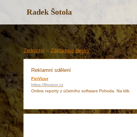
Radek Šotola
Zednictví
>
Základové desky
Reklamní sdělení
FinVizor
https://finvizor.cz
Online reporty z účetního software Pohoda. Na klik.