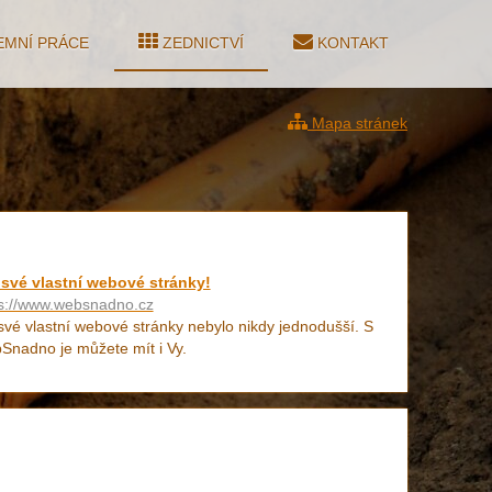
MNÍ PRÁCE
ZEDNICTVÍ
KONTAKT
Mapa stránek
 své vlastní webové stránky!
ps://www.websnadno.cz
své vlastní webové stránky nebylo nikdy jednodušší. S
nadno je můžete mít i Vy.