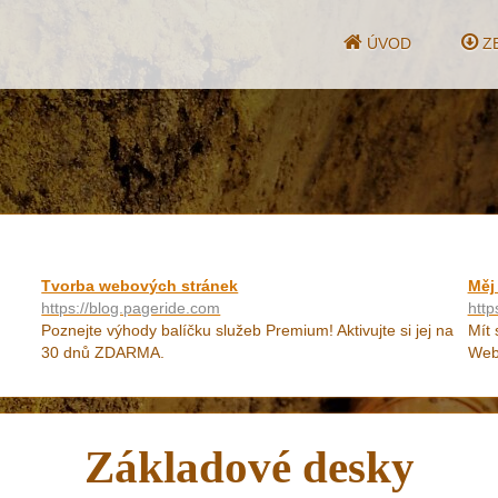
ÚVOD
ZE
Tvorba webových stránek
Měj
https://blog.pageride.com
htt
Poznejte výhody balíčku služeb Premium! Aktivujte si jej na
Mít 
30 dnů ZDARMA.
WebS
Základové desky